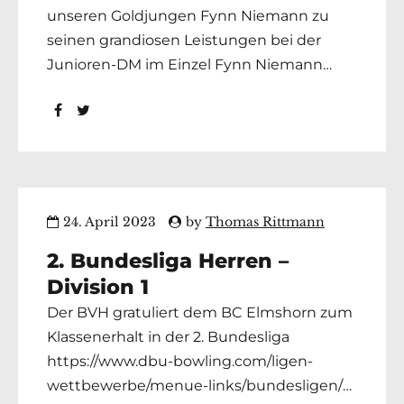
unseren Goldjungen Fynn Niemann zu
seinen grandiosen Leistungen bei der
Junioren-DM im Einzel Fynn Niemann
gewann das 1. Spiel mit 235 zu 191 gegen
Paul Sullivan Purps. Das 2. Spiel verlor Fynn
mit 176 zu 226 gegen Paul Sullivan Purps.
Im 3. Spiel machte Fynn dann den Sack...
24. April 2023
by
Thomas Rittmann
2. Bundesliga Herren –
Division 1
Der BVH gratuliert dem BC Elmshorn zum
Klassenerhalt in der 2. Bundesliga
https://www.dbu-bowling.com/ligen-
wettbewerbe/menue-links/bundesligen/2-