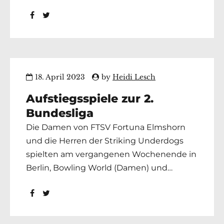
bundesliga-herren Mit einem
Mannschaftsschnitt von 189,3 landeten die
Herren auf Platz 5
18. April 2023
by
Heidi Lesch
Aufstiegsspiele zur 2.
Bundesliga
Die Damen von FTSV Fortuna Elmshorn
und die Herren der Striking Underdogs
spielten am vergangenen Wochenende in
Berlin, Bowling World (Damen) und
Hildesheim, CCR-Bowling (Herren) die
Aufstiegsspiele zur 2. Bundesliga. Mit
einem Mannschaftsschnitt von 161,5 Pins
landeten die Damen auf Platz 11, die