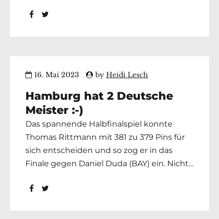
Austragungsort ist vom 29.07. – 30.07.2023
in Langen, die Senioren-WM findet vom
02.12. – 13.12.2023 in Cali/Kolumbien statt.
Weitere Details entnehmt ihr bitte der
Ausschreibung unter Qualifikationen zur
Senioren WM 2023
16. Mai 2023
by
Heidi Lesch
Hamburg hat 2 Deutsche
Meister :-)
Das spannende Halbfinalspiel konnte
Thomas Rittmann mit 381 zu 379 Pins für
sich entscheiden und so zog er in das
Finale gegen Daniel Duda (BAY) ein. Nicht
weniger spannend war das Finalspiel wo
Daniel Duda zunächst mit 215 zu 196 Pins
gewann. Thomas Rittmann konnte jedoch
im zweiten Finalspiel aufholen und