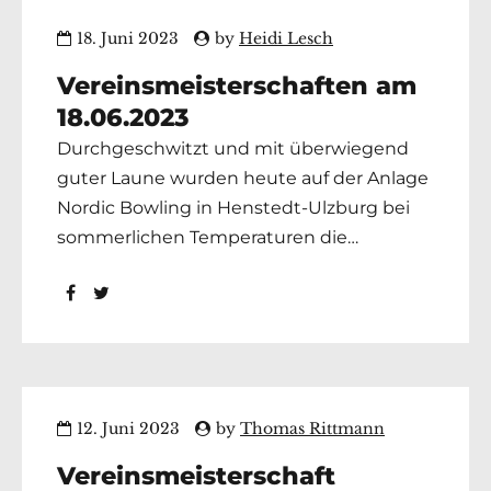
Teamschnitt 168,00 Pins Christian Gierl...
18. Juni 2023
by
Heidi Lesch
Vereinsmeisterschaften am
18.06.2023
Durchgeschwitzt und mit überwiegend
guter Laune wurden heute auf der Anlage
Nordic Bowling in Henstedt-Ulzburg bei
sommerlichen Temperaturen die
Hamburger Vereinsmeister ermittelt. Die
Ergebnisse sind unter https://staging.bv-
hamburg.de/ergebnisse/vereinsmeisterschaften/
eingestellt. Wir gratulieren allen
Siegerinnen und Siegern und wünschen
Ihnen viel Erfolg und „Gut Holz“ bei der
12. Juni 2023
by
Thomas Rittmann
Deutschen Ländermeisterschaft! Der
Vereinsmeisterschaft
Termin ist vom 19.08. – 20.08.2023 in...