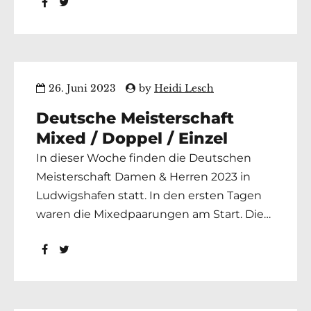
Andenken, Engagement und Wirken im
BVH in Ehren halten. Der Vorstand
26. Juni 2023
by
Heidi Lesch
Deutsche Meisterschaft
Mixed / Doppel / Einzel
In dieser Woche finden die Deutschen
Meisterschaft Damen & Herren 2023 in
Ludwigshafen statt. In den ersten Tagen
waren die Mixedpaarungen am Start. Die
Ergebnisse sind auf der DBU-Seite
nachzulesen. Unsere Starter landeten auf:
Platz 49 BC Elmshorn, Teamschnitt 174,08
Pins Stephan Sosna und Michaela
Wildfang Platz 56 BC Hanseat,