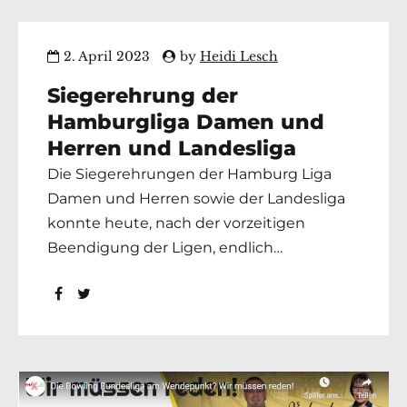
Herren erreichten Platz 10 mit einem
Mannschaftsschnitt von 188,67 Pins Auf
2. April 2023
by
Heidi Lesch
der...
Siegerehrung der
Hamburgliga Damen und
Herren und Landesliga
Die Siegerehrungen der Hamburg Liga
Damen und Herren sowie der Landesliga
konnte heute, nach der vorzeitigen
Beendigung der Ligen, endlich
vorgenommen werden. Leider konnten
nicht alle Spieler daran teilnehmen, doch
die anwesenden freuten sich sehr über
Medaillen. Hamburgliga Damen Platz 1: BC
Elmshorn Platz 2: FTSV Fortuna Elmshorn
Platz 3: BV Elbe ...