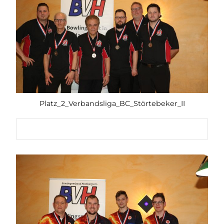
Platz_2_Verbandsliga_BC_Störtebeker_II