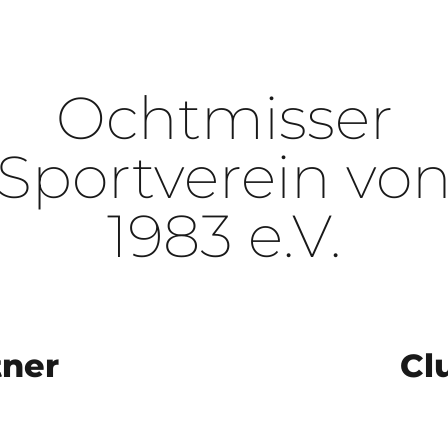
Ochtmisser
Sportverein vo
1983 e.V.
tner
Cl