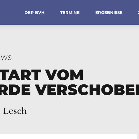
DER BVH
TERMINE
ERGEBNISSE
EWS
TART VOM
WURDE VERSCHOBE
i Lesch